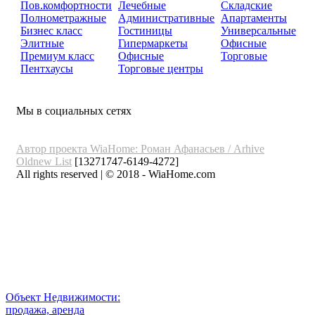
Пов.комфортности
Лечебные
Складские
Полнометражные
Административные
Апартаменты
Бизнес класс
Гостиницы
Универсальные
Элитные
Гипермаркеты
Офисные
Премиум класс
Офисные
Торговые
Пентхаусы
Торговые центры
Мы в социальных сетях
Автор проекта WiaHome: Роман Афанасьев /
Arhive
Oldnew
List
[13271747-6149-4272]
All rights reserved | © 2018 - WiaHome.com
Выбор города
Внимание
Разместить
Объект Недвижимости:
продажа, аренда