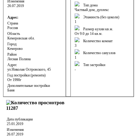
Изменения
Тип дома
26.07.2019
Частный дом, дуплекс
Этажность (без цоколя)
Адрес:
1
Страна
Россия
Размер кухни кв.м.
Область
От 9.0 до 14 кв.м.
Кемеровская обл.
Количество комнат
Город
3
Кемерово
Количество санузлов
Район
1
Лесная Поляна
Адрес
Тип застройки
ул.Николая Островского, 45
-
Год постройки (ремонта)
От 1990г
Дополнительные постройки
Баня
11287
Дата публикации
25.01.2019
Изменения
26.07.2019