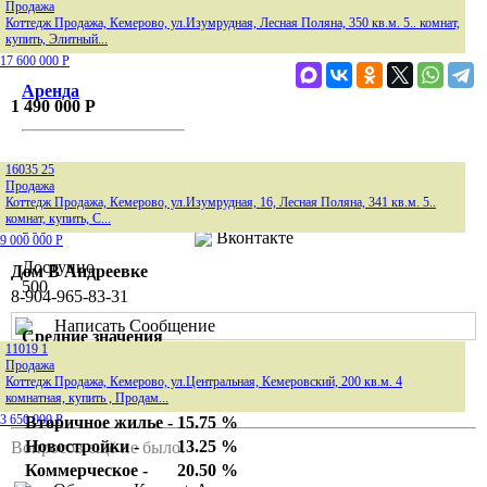
Продажа
Все объекты
Коттедж Продажа, Кемерово, ул.Изумрудная, Лесная Поляна, 350 кв.м. 5.. комнат,
Продажа
купить, Элитный...
17 600 000
Р
Аренда
1 490 000
Р
Поделиться
Всего объявлений
16035
25
Facebook
Продажа
Коттедж Продажа, Кемерово, ул.Изумрудная, 16, Лесная Поляна, 341 кв.м. 5..
Лимит
Telegram
комнат, купить, С...
500
Вконтакте
9 000 000
Р
Доступно
Дом В Андреевке
500
8-904-965-83-31
Написать Сообщение
Средние значения
Вопросы и ответы
11019
1
банковских ставок %/
Продажа
год :
Коттедж Продажа, Кемерово, ул.Центральная, Кемеровский, 200 кв.м. 4
Написать собственнику
ИПОТЕКА:
комнатная, купить , Продам...
3 650 000
Р
Вторичное жилье -
15.75 %
Новостройки -
13.25 %
Вопросов ещё не было.
Коммерческое -
20.50 %