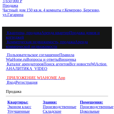
3 650 000
Р
Продажа
Частный дом 150 кв.м. 4 комнаты г.Кемерово, Березово,
ул.Гагарина
Квартиры, продажа
Аренда квартир
Продажа домов и
коттеджей
Коммерческая недвижимость, продажа
Аренда
коммерческой недвижимости
Пользовательское соглашение
Правила
WiaHome.ru
Вопросы и ответы
Виоценка
Каталог арендаторов
Поиск агентов
Все новости
WiAction
АНАЛИТИКА
VIDEO
ПРИЛОЖЕНИЕ WIAHOME App
Вход
Регистрация
Продажа
Квартиры:
Здания:
Помещения:
Эконом класс
Производственные
Производственные
Улучшенные
Складские
Цокольные