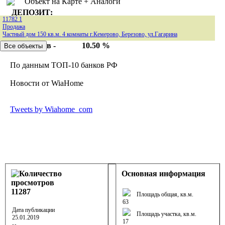
Объект на Карте + Аналоги
ДЕПОЗИТ:
11782
1
6 месяцев -
13.25 %
Продажа
12 месяцев -
11.25 %
Частный дом 150 кв.м. 4 комнаты г.Кемерово, Березово, ул.Гагарина
24 месяцев -
10.50 %
По данным ТОП-10 банков РФ
Новости от WiaHome
Tweets by Wiahome_com
Основная информация
11287
Площадь общая, кв.м.
63
Дата публикации
Площадь участка, кв.м.
25.01.2019
17