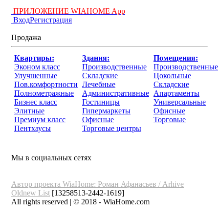
ПРИЛОЖЕНИЕ WIAHOME App
Вход
Регистрация
Продажа
Квартиры:
Здания:
Помещения:
Эконом класс
Производственные
Производственные
Улучшенные
Складские
Цокольные
Пов.комфортности
Лечебные
Складские
Полнометражные
Административные
Апартаменты
Бизнес класс
Гостиницы
Универсальные
Элитные
Гипермаркеты
Офисные
Премиум класс
Офисные
Торговые
Пентхаусы
Торговые центры
Мы в социальных сетях
Автор проекта WiaHome: Роман Афанасьев /
Arhive
Oldnew
List
[13258513-2442-1619]
All rights reserved | © 2018 - WiaHome.com