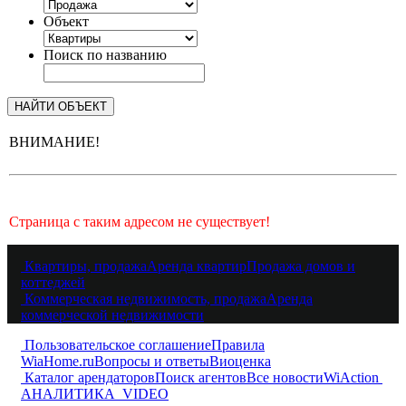
Объект
Поиск по названию
ВНИМАНИЕ!
Страница с таким адресом не существует!
Квартиры, продажа
Аренда квартир
Продажа домов и
коттеджей
Коммерческая недвижимость, продажа
Аренда
коммерческой недвижимости
Пользовательское соглашение
Правила
WiaHome.ru
Вопросы и ответы
Виоценка
Каталог арендаторов
Поиск агентов
Все новости
WiAction
АНАЛИТИКА
VIDEO