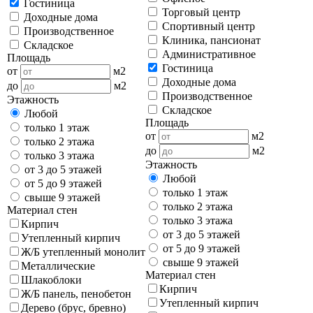
Гостиница
Торговый центр
Доходные дома
Спортивный центр
Производственное
Клиника, пансионат
Складское
Административное
Площадь
Гостиница
от
м2
Доходные дома
до
м2
Производственное
Этажность
Складское
Любой
Площадь
только 1 этаж
от
м2
только 2 этажа
до
м2
только 3 этажа
Этажность
от 3 до 5 этажей
Любой
от 5 до 9 этажей
только 1 этаж
свыше 9 этажей
только 2 этажа
Материал стен
только 3 этажа
Кирпич
от 3 до 5 этажей
Утепленный кирпич
от 5 до 9 этажей
Ж/Б утепленный монолит
свыше 9 этажей
Металлические
Материал стен
Шлакоблоки
Кирпич
Ж/Б панель, пенобетон
Утепленный кирпич
Дерево (брус, бревно)