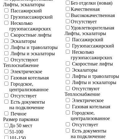
Без отделки (новая)
Лифты, эскалаторы
Качественная
Пассажирский
Высококачественная
Грузопассажирский
Отсутствует
Несколько
Удовлетворительная
грузопассажирских
Лифты, эскалаторы
Скоростные лифты
Пассажирский
Эскалаторы
Грузопассажирский
Лифты и траволаторы
Несколько
Лифты и эскалаторы
грузопассажирских
Отсутствуют
Скоростные лифты
Теплоснабжение
Эскалаторы
Электрическое
Лифты и траволаторы
Газовая котельная
Лифты и эскалаторы
Городское,
Отсутствуют
централизованное
Теплоснабжение
Отсутствует
Электрическое
Есть документы
Газовая котельная
на подключение
Городское,
Печное
централизованное
Размер парковки
Отсутствует
До 50 мест
Есть документы
51-100
на подключение
101-150