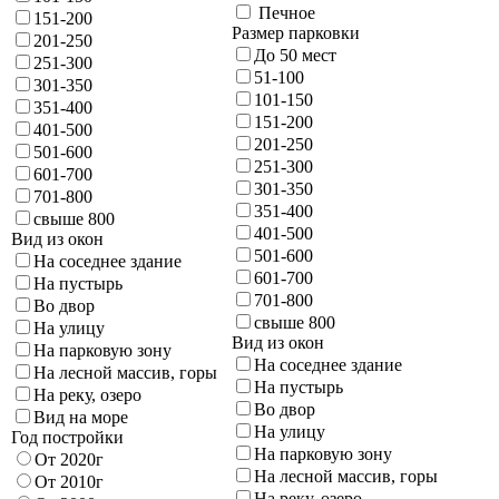
Печное
151-200
Размер парковки
201-250
До 50 мест
251-300
51-100
301-350
101-150
351-400
151-200
401-500
201-250
501-600
251-300
601-700
301-350
701-800
351-400
свыше 800
401-500
Вид из окон
501-600
На соседнее здание
601-700
На пустырь
701-800
Во двор
свыше 800
На улицу
Вид из окон
На парковую зону
На соседнее здание
На лесной массив, горы
На пустырь
На реку, озеро
Во двор
Вид на море
На улицу
Год постройки
На парковую зону
От 2020г
На лесной массив, горы
От 2010г
На реку, озеро