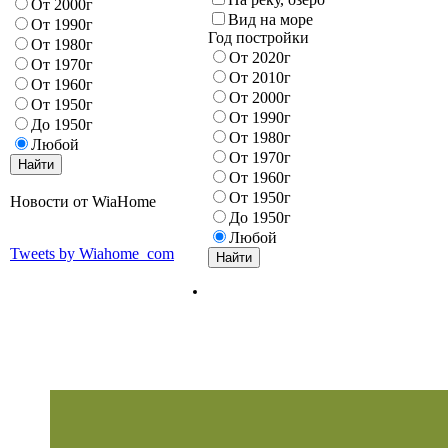
От 2000г
Вид на море
От 1990г
Год постройки
От 1980г
От 2020г
От 1970г
От 2010г
От 1960г
От 2000г
От 1950г
От 1990г
До 1950г
От 1980г
Любой
От 1970г
От 1960г
От 1950г
Новости от WiaHome
До 1950г
Любой
Tweets by Wiahome_com