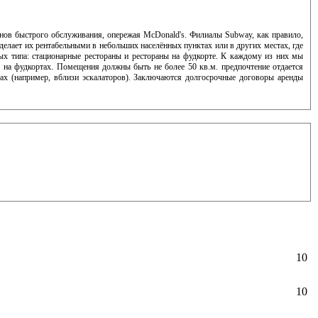
анов быстрого обслуживания, опережая McDonald's. Филиалы Subway, как правило,
елает их рентабельными в небольших населённых пунктах или в других местах, где
х типа: стационарные рестораны и рестораны на фудкорте. К каждому из них мы
ы на фудкортах. Помещения должны быть не более 50 кв.м. предпочтение отдается
ах (например, вблизи эскалаторов). Заключаются долгосрочные договоры аренды
10
10