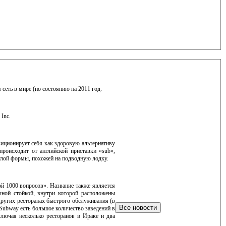
сеть в мире (по состоянию на 2011 год.
Inc.
зиционирует себя как здоровую альтернативу
происходит от английской приставки «sub»,
углой формы, похожей на подводную лодку.
й 1000 вопросов». Название также является
ной стойкой, внутри которой расположены
других ресторанах быстрого обслуживания (в
 Subway есть большое количество заведений в
ключая несколько ресторанов в Ираке и два