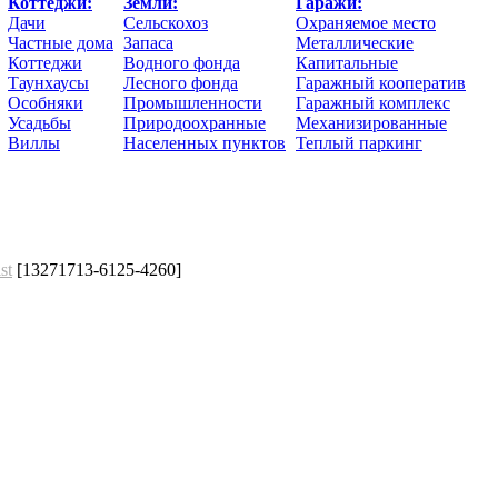
Коттеджи:
Земли:
Гаражи:
Дачи
Сельскохоз
Охраняемое место
Частные дома
Запаса
Металлические
Коттеджи
Водного фонда
Капитальные
Таунхаусы
Лесного фонда
Гаражный кооператив
Особняки
Промышленности
Гаражный комплекс
Усадьбы
Природоохранные
Механизированные
Виллы
Населенных пунктов
Теплый паркинг
st
[13271713-6125-4260]