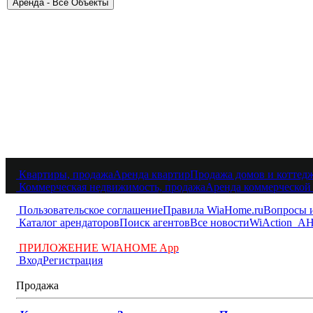
Квартиры, продажа
Аренда квартир
Продажа домов и коттед
Коммерческая недвижимость, продажа
Аренда коммерческой
Пользовательское соглашение
Правила WiaHome.ru
Вопросы 
Каталог арендаторов
Поиск агентов
Все новости
WiAction
АН
ПРИЛОЖЕНИЕ WIAHOME App
Вход
Регистрация
Продажа