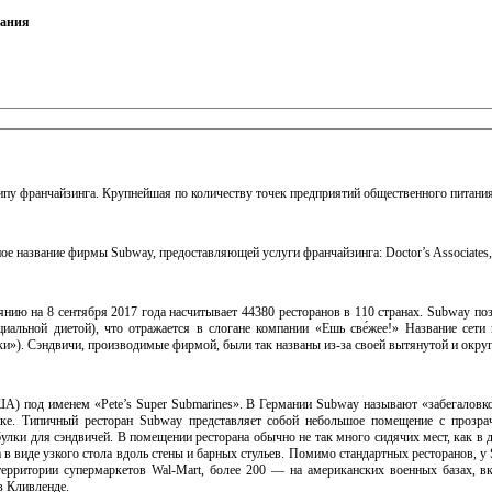
дания
пу франчайзинга. Крупнейшая по количеству точек предприятий общественного питания 
 название фирмы Subway, предоставляющей услуги франчайзинга: Doctor’s Associates, 
янию на 8 сентября 2017 года насчитывает 44380 ресторанов в 110 странах. Subway по
альной диетой), что отражается в слогане компании «Ешь све́жее!» Название сети 
ки»). Сэндвичи, производимые фирмой, были так названы из-за своей вытянутой и окр
А) под именем «Pete’s Super Submarines». В Германии Subway называют «забегаловко
ке. Типичный ресторан Subway представляет собой небольшое помещение с прозрач
улки для сэндвичей. В помещении ресторана обычно не так много сидячих мест, как в 
а в виде узкого стола вдоль стены и барных стульев. Помимо стандартных ресторанов, у
территории супермаркетов Wal-Mart, более 200 — на американских военных базах, в
в Кливленде.