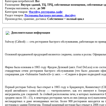
Категории потребителей:
Все
Размещение:
Внутри зданий, ТЦ, ТРЦ, cобственные помещения, cобственные з
Размеры магазинов, кв.м.:
до 500
Категория товаров:
Фастфуд, рестораны, кафе
Раздел товаров:
Рестораны быстрого питания - фастфуд
Производство, хранение, доставка:
Собственное + полный цикл
Дополнительная информация
Subway (Са́бвэй) — сеть ресторанов быстрого обслуживания, работающая по принци
Основной продаваемой продукцией являются сэндвичи, салаты и роллы. Официальное
Фирма была основана в 1965 году Фредом Делюкой (англ. Fred DeLuca) и по состо
стандартным сетям ресторанов быстрого обслуживания (что было доказано офици
сокращения для «Submarine Sandwich» (с англ. — «Сэндвич в форме подводной лод
Первый ресторан Subway был открыт в 1965 году в Бриджпорте, Коннектикут (СШ
игрой английского слова subway — «метрополитен», как его именуют в Амери
ингредиенты для сэндвичей. За стойкой расположены печи, в которых выпекаются б
среднем около 10—15), в некоторых ресторанах часть из них (иногда все) выполнен
нестандартных и даже неожиданных местах. Более 900 ресторанов находятся на 
ресторана в здании Пентагона. Первый кошерный ресторан был открыт в 2006 году 