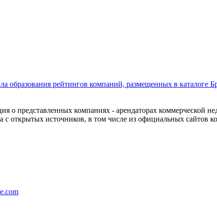
ла образования рейтингов компаний, размещенных в каталоге Б
ия о представленных компаниях - арендаторах коммерческой н
а с открытых источников, в том числе из официальных сайтов к
e.com