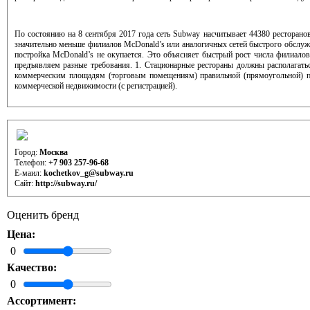
По состоянию на 8 сентября 2017 года сеть Subway насчитывает 44380 ресторано
значительно меньше филиалов McDonald’s или аналогичных сетей быстрого обслужи
постройка McDonald’s не окупается. Это объясняет быстрый рост числа филиал
предъявляем разные требования. 1. Стационарные рестораны должны располагатьс
коммерческим площадям (торговым помещениям) правильной (прямоугольной) пла
коммерческой недвижимости (с регистрацией).
Контактная информация отдела развития (аренды)
Город:
Москва
Телефон:
+7 903 257-96-68
Е-маил:
kochetkov_g@subway.ru
Сайт:
http://subway.ru/
Оценить бренд
Цена:
0
Качество:
0
Ассортимент: