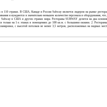
в в 110 странах. В США, Канаде и России Subway является лидером на рынке рестор
вания и нуждаются в значительно меньшем количестве персонала и оборудования, что д
ов Subway в США и других странах мира. Рестораны SUBWAY делятся на два основны
я только на 1-х этажах в помещениях до 100 кв.м. с большими окнами. 2. Ресторан
нировки, с высотой потолков не менее 3,5 метров, расположенных на видных мест