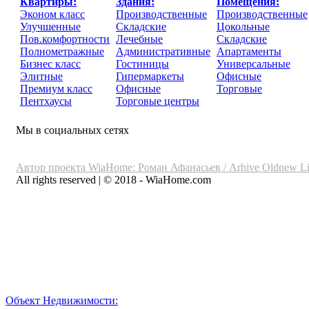
Квартиры:
Здания:
Помещения:
Эконом класс
Производственные
Производственные
Улучшенные
Складские
Цокольные
Пов.комфортности
Лечебные
Складские
Полнометражные
Административные
Апартаменты
Бизнес класс
Гостиницы
Универсальные
Элитные
Гипермаркеты
Офисные
Премиум класс
Офисные
Торговые
Пентхаусы
Торговые центры
Мы в социальных сетях
Автор проекта WiaHome: Роман Афанасьев /
Arhive
Oldnew
Li
All rights reserved | © 2018 - WiaHome.com
Выбор города
Внимание
Разместить
Объект Недвижимости: