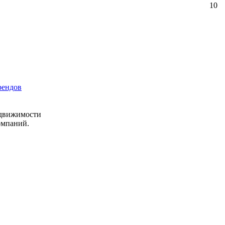
10
рендов
едвижимости
омпаний.