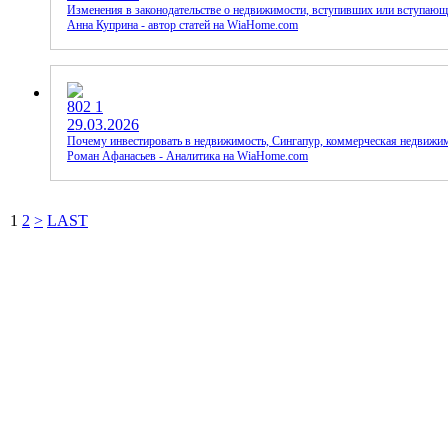
Изменения в законодательстве о недвижимости, вступивших или вступающи
Анна Куприна - автор статей на WiaHome.com
802
1
29.03.2026
Почему инвестировать в недвижимость, Сингапур, коммерческая недвижи
Роман Афанасьев - Аналитика на WiaHome.com
1
2
>
LAST