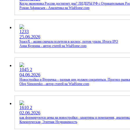
Когда экономика России достигнет дна? ЛИДЕРЫ РФ с Отрицательным Рос
Роман Афанасьев - Аналитика на WiaHome.com
1233
25.06.2026
SpaceX - акции сначала взлетели в космос, потом упали. Итоги IPO
Анна Куприна - автор статей на WiaHome.com
1045
2
04.06.2026
Новостройки и Вторичка – разрыв цен должен сократиться. Прогноз рынка
Oleg Simonenko - автор статей на WiaHome.com
1610
2
02.06.2026
как формируются цены на новостройки - квартиры и помещения, аналитик
Коммерческая, Элитная Недвижимость