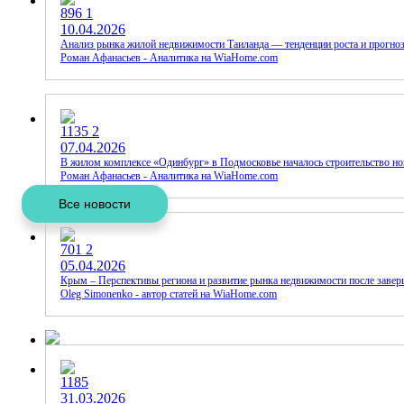
896
1
10.04.2026
Анализ рынка жилой недвижимости Таиланда — тенденции роста и прогноз,
Роман Афанасьев - Аналитика на WiaHome.com
1135
2
07.04.2026
В жилом комплексе «Одинбург» в Подмосковье началось строительство н
Роман Афанасьев - Аналитика на WiaHome.com
701
2
05.04.2026
Крым – Перспективы региона и развитие рынка недвижимости после завер
Oleg Simonenko - автор статей на WiaHome.com
1185
31.03.2026