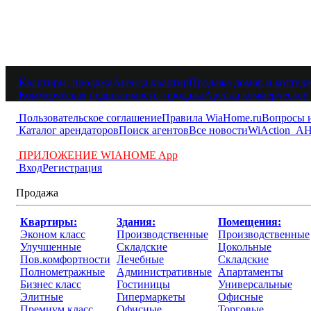
Квартиры, продажа
Аренда квартир
Продажа домов и коттед
Коммерческая недвижимость, продажа
Аренда коммерческой
Пользовательское соглашение
Правила WiaHome.ru
Вопросы 
Каталог арендаторов
Поиск агентов
Все новости
WiAction
АН
ПРИЛОЖЕНИЕ WIAHOME App
Вход
Регистрация
Продажа
Квартиры:
Здания:
Помещения:
Эконом класс
Производственные
Производственные
Улучшенные
Складские
Цокольные
Пов.комфортности
Лечебные
Складские
Полнометражные
Административные
Апартаменты
Бизнес класс
Гостиницы
Универсальные
Элитные
Гипермаркеты
Офисные
Премиум класс
Офисные
Торговые