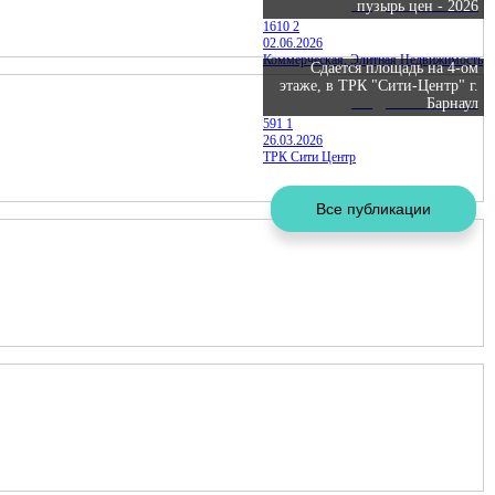
Недвижимость
пузырь цен - 2026
1610
2
02.06.2026
Коммерческая, Элитная Недвижимость
Сдается площадь на 4-ом
этаже, в ТРК "Сити-Центр" г.
Недвижимость
Барнаул
591
1
26.03.2026
ТРК Сити Центр