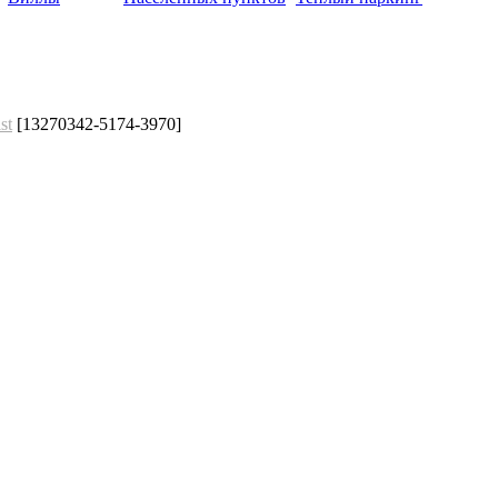
st
[13270342-5174-3970]