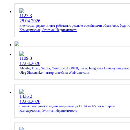
1127
3
28.04.2026
Риелторы предпочитают работать с реально оценёнными объектами, будь то
Коммерческая, Элитная Недвижимость
1109
3
17.04.2026
Alibaba, Uber, Netflix, YouTube, AirBNB, Tesla, Telegram - Почему покупа
Oleg Simonenko - автор статей на WiaHome.com
1436
2
12.04.2026
Сколько получает средний американец в США от 65 лет и старше
Коммерческая, Элитная Недвижимость