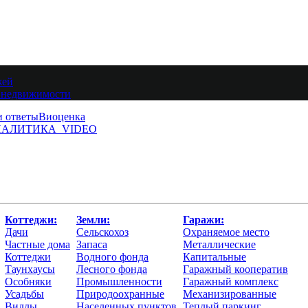
жей
 недвижимости
и ответы
Виоценка
АЛИТИКА
VIDEO
Коттеджи:
Земли:
Гаражи:
Дачи
Сельскохоз
Охраняемое место
Частные дома
Запаса
Металлические
Коттеджи
Водного фонда
Капитальные
Таунхаусы
Лесного фонда
Гаражный кооператив
Особняки
Промышленности
Гаражный комплекс
Усадьбы
Природоохранные
Механизированные
Виллы
Населенных пунктов
Теплый паркинг