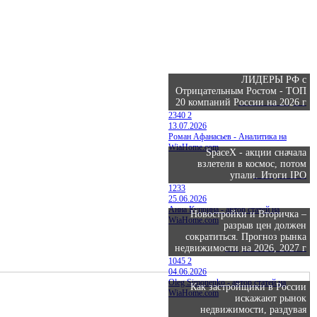
ЛИДЕРЫ РФ с
Отрицательным Ростом - ТОП
Инвестиции
20 компаний России на 2026 г
2340
2
13.07.2026
Роман Афанасьев - Аналитика на
WiaHome.com
SpaceX - акции сначала
взлетели в космос, потом
Стартапы
упали. Итоги IPO
1233
25.06.2026
Анна Куприна - автор статей на
Новостройки и Вторичка –
WiaHome.com
разрыв цен должен
сократиться. Прогноз рынка
Строительство
недвижимости на 2026, 2027 г
1045
2
04.06.2026
Oleg Simonenko - автор статей на
Как застройщики в России
WiaHome.com
искажают рынок
недвижимости, раздувая