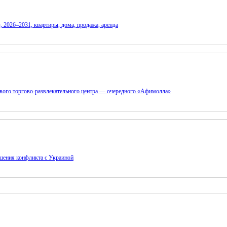
 2026–2031, квартиры, дома, продажа, аренда
ового торгово-развлекательного центра — очередного «Афимолла»
шения конфликта с Украиной