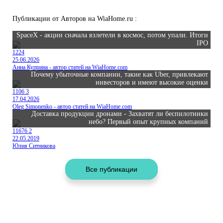
Публикации от Авторов на WiaHome.ru :
SpaceX - акции сначала взлетели в космос, потом упали. Итоги
IPO
1224
25.06.2026
Анна Куприна - автор статей на WiaHome.com
Почему убыточные компании, такие как Uber, привлекают
инвесторов и имеют высокие оценки
1106
3
17.04.2026
Oleg Simonenko - автор статей на WiaHome.com
Доставка продукции дронами - Захватят ли беспилотники
небо? Первый опыт крупных компаний
11676
2
22.05.2019
Юлия Ситникова
Поделиться