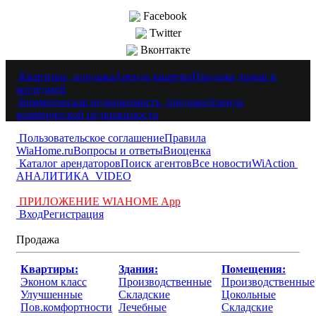
Facebook
Twitter
Вконтакте
Квартиры, продажа
Аренда квартир
Продажа домов и
коттеджей
Коммерческая недвижимость, продажа
Аренда
коммерческой недвижимости
Пользовательское соглашение
Правила
WiaHome.ru
Вопросы и ответы
Виоценка
Каталог арендаторов
Поиск агентов
Все новости
WiAction
АНАЛИТИКА
VIDEO
ПРИЛОЖЕНИЕ WIAHOME App
Вход
Регистрация
Продажа
Квартиры:
Здания:
Помещения:
Эконом класс
Производственные
Производственные
Улучшенные
Складские
Цокольные
Пов.комфортности
Лечебные
Складские