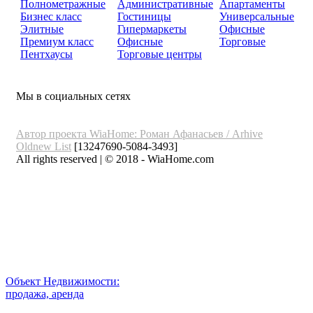
Полнометражные
Административные
Апартаменты
Бизнес класс
Гостиницы
Универсальные
Элитные
Гипермаркеты
Офисные
Премиум класс
Офисные
Торговые
Пентхаусы
Торговые центры
Мы в социальных сетях
Автор проекта WiaHome: Роман Афанасьев /
Arhive
Oldnew
List
[13247690-5084-3493]
All rights reserved | © 2018 - WiaHome.com
Выбор города
Внимание
Разместить
Объект Недвижимости:
продажа, аренда